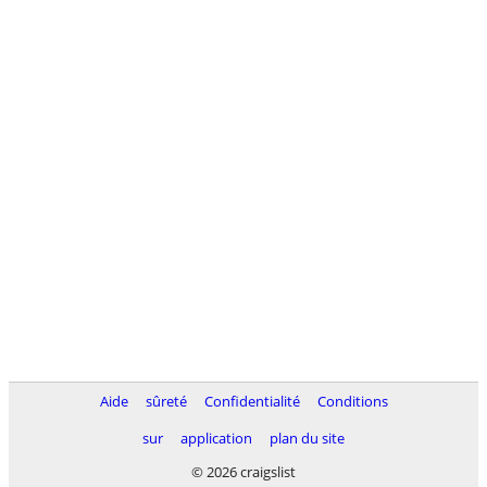
Aide
sûreté
Confidentialité
Conditions
sur
application
plan du site
© 2026 craigslist