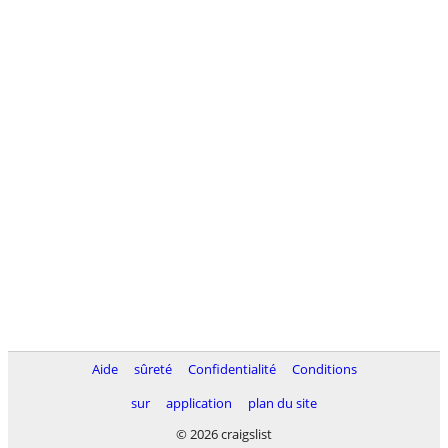
Aide
sûreté
Confidentialité
Conditions
sur
application
plan du site
© 2026 craigslist