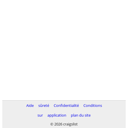
Aide
sûreté
Confidentialité
Conditions
sur
application
plan du site
© 2026 craigslist