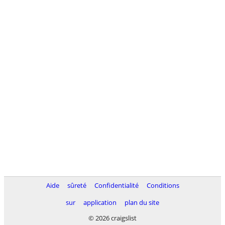
Aide
sûreté
Confidentialité
Conditions
sur
application
plan du site
© 2026 craigslist